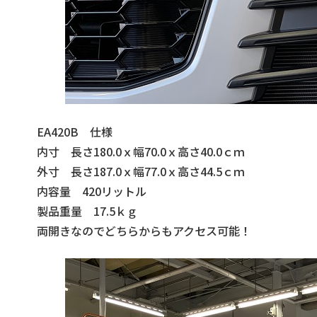
EA420B 仕様
内寸 長さ180.0ｘ幅70.0ｘ高さ40.0ｃｍ
外寸 長さ187.0ｘ幅77.0ｘ高さ44.5ｃｍ
内容量 420リットル
製品重量 17.5ｋｇ
両開きなのでどちらからもアクセス可能！