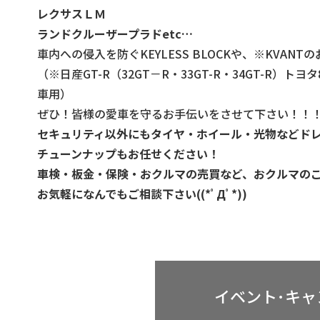
レクサスＬＭ
ランドクルーザープラドetc…
車内への侵入を防ぐ
KEYLESS BLOCKや、
※KVANT
（※日産GT-R（32GT－R・33GT-R・34GT-
車用）
ぜひ！皆様の愛車を守るお手伝いをさせて下さい！！
セキュリティ以外にもタイヤ・ホイール・光物
などド
チューンナップもお任せください！
車検・板金・保険・おクルマの売買など、
おクルマの
お気軽になんでもご相談下さい((*ﾟДﾟ*))
イベント･キ