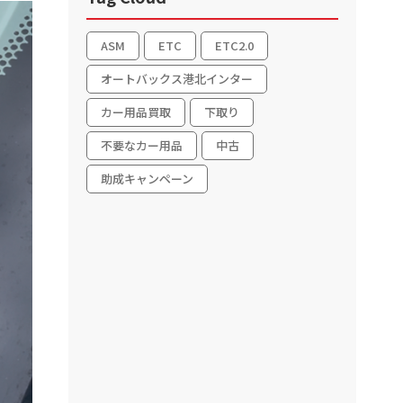
ASM
ETC
ETC2.0
オートバックス港北インター
カー用品買取
下取り
不要なカー用品
中古
助成キャンペーン